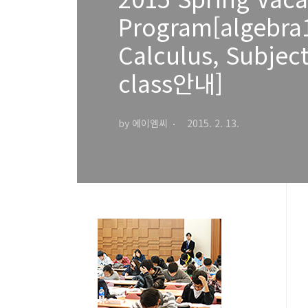
Program[algebra
Calculus, Subjec
class안내]
by 에이엠씨
2015. 2. 13.