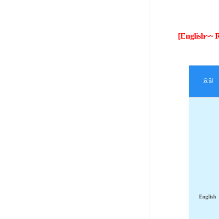
[English~~ 
요일
English