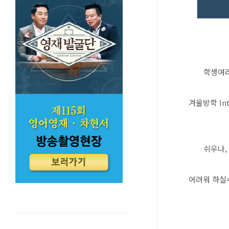
학생여러
겨울방학 Int
쉬우나,
어려워 하실수