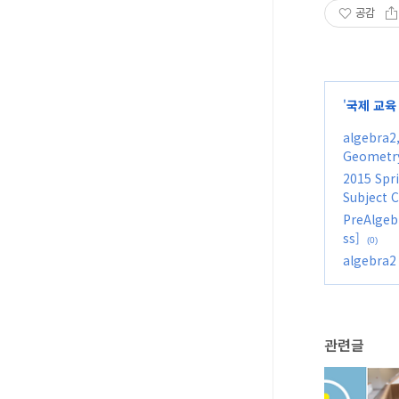
공감
'
국제 교육
algebra2
Geometr
2015 Spr
Subject C
PreAlgeb
ss]
(0)
algebra
관련글