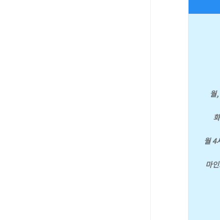
월,
화,
월 4시
마인드